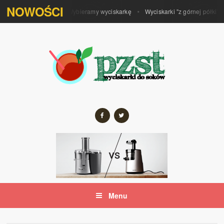
NOWOŚCI
ostatniej kropli soku. Wybieramy wyciskarkę
Wyciskarki "z górnej półki" i ich
Menu