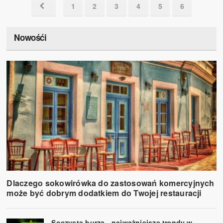
1
2
3
4
5
6
Nowośći
Dlaczego sokowirówka do zastosowań komercyjnych
może być dobrym dodatkiem do Twojej restauracji
Soczysta burza - najważniejsze trendy w